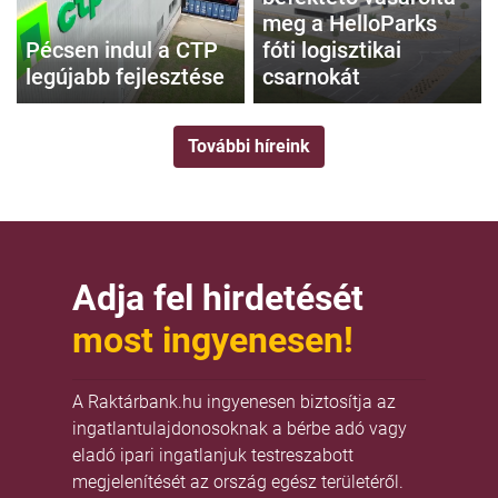
meg a HelloParks
Pécsen indul a CTP
fóti logisztikai
legújabb fejlesztése
csarnokát
További híreink
Adja fel hirdetését
most ingyenesen!
A Raktárbank.hu ingyenesen biztosítja az
ingatlantulajdonosoknak a bérbe adó vagy
eladó ipari ingatlanjuk testreszabott
megjelenítését az ország egész területéről.