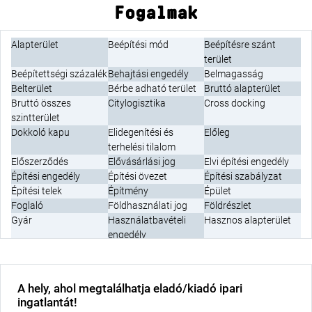
Fogalmak
Alapterület
Beépítési mód
Beépítésre szánt
terület
Beépítettségi százalék
Behajtási engedély
Belmagasság
Belterület
Bérbe adható terület
Bruttó alapterület
Bruttó összes
Citylogisztika
Cross docking
szintterület
Dokkoló kapu
Elidegenítési és
Előleg
terhelési tilalom
Előszerződés
Elővásárlási jog
Elvi építési engedély
Építési engedély
Építési övezet
Építési szabályzat
Építési telek
Építmény
Épület
Foglaló
Földhasználati jog
Földrészlet
Gyár
Használatbavételi
Hasznos alapterület
engedély
Helyrajzi szám
Hűtött raktár
Illeték
Ingatlan
Ingatlan nyilvántartás
Ingatlan
nyilvántartási térkép
A hely, ahol megtalálhatja eladó/kiadó ipari
Ipari áram
Ipari daru
Ipari ingatlan
ingatlantát!
Ipari padozat
Ipari park
Iparvágány