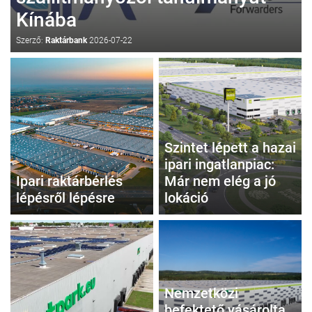
Kínába
Szerző:
Raktárbank
2026-07-22
Szintet lépett a hazai
ipari ingatlanpiac:
Ipari raktárbérlés
Már nem elég a jó
lépésről lépésre
lokáció
Nemzetközi
befektető vásárolta