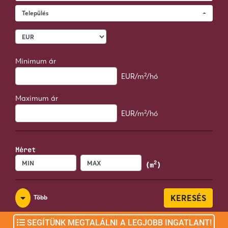
Település
Minimum ár
2
EUR
/m
/hó
Maximum ár
2
EUR
/m
/hó
Méret
2
(m
)
KERESÉS
Több
SEGÍTÜNK MEGTALÁLNI A LEGJOBB INGATLANT!