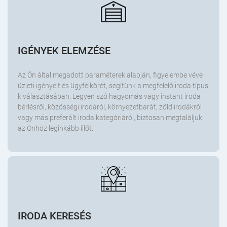
IGÉNYEK ELEMZÉSE
Az Ön által megadott paraméterek alapján, figyelembe véve
üzleti igényeit és ügyfélkörét, segítünk a megfelelő iroda típus
kiválasztásában. Legyen szó hagyomás vagy instant iroda
bérlésről, közösségi irodáról, környezetbarát, zöld irodákról
vagy más preferált iroda kategóriáról, biztosan megtaláljuk
az Önhöz leginkább illőt.
IRODA KERESÉS