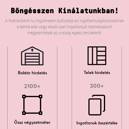
Böngésszen Kínálatunkban!
A Raktárbank.hu ingyenesen biztosítja az ingatlantulajdonosoknak
a bérbe adó vagy eladó ipari ingatlanjuk testreszabott
megjelenítését az ország egész területéről.
Telek hirdetés
Raktár hirdetés
300+
2100+
Össz négyzetméter
Ingatlanok összértéke