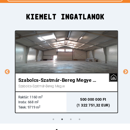
KIEMELT INGATLANOK
Pest Megye Nagytarcsa
Pest Megye
K
2
Raktár:
1883 m
R
790 000 000 Ft
2
Iroda:
0 m
I
)
(2 089 947,09 EUR)
2
Telek:
4296 m
T