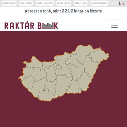
HU
|
EN
Kiadó Raktár
Kiadó Telek
Kiadó Telephely
Eladó Raktár
Eladó Telek
Eladó Telephely
3212
Keressen több, mint
ingatlan között!