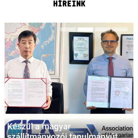
HÍREINK
Previous
Next
Készül a magyar
szállítmányozói tanulmányút