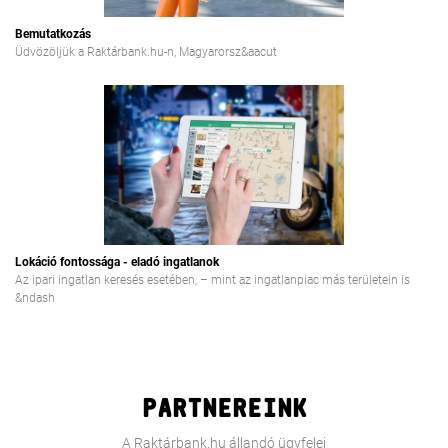
Bemutatkozás
Üdvözöljük a Raktárbank.hu-n, Magyarorsz&aacut
Lokáció fontossága - eladó ingatlanok
Az ipari ingatlan keresés esetében, – mint az ingatlanpiac más területein is
&ndash
PARTNEREINK
A Raktárbank.hu állandó ügyfelei