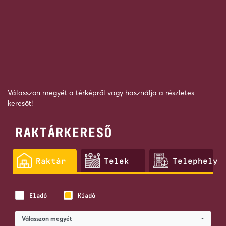
Válasszon megyét a térképről vagy használja a részletes
keresőt!
RAKTÁRKERESŐ
Raktár
Telek
Telephely
Eladó
Kiadó
Válasszon megyét