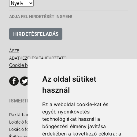
ADJA FEL HIRDETÉSÉT INGYEN!
HIRDETÉSFELADÁS
ÁSZF
ADATKEZELÉSI TÁJÉKOZTATÓ
Cookie beállítások
Az oldal sütiket
használ
ISMERTETŐ ANYAGOK
Ez a weboldal cookie-kat és
egyéb nyomkövetési
Raktárbank ismertető
technológiákat használ a
Lokáció fontossága - eladó ingatlanok
böngészési élmény javítása
Lokáció fontossága - kiadó ingatlanok
érdekében a következő célokra:
a
Építési engedély