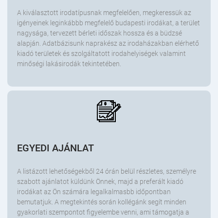
A kiválasztott irodatípusnak megfelelően, megkeressük az
igényeinek leginkábbb megfelelő budapesti irodákat, a terület
nagysága, tervezett bérleti időszak hossza és a büdzsé
alapján. Adatbázisunk naprakész az irodaházakban elérhető
kiadó területek és szolgáltatott irodahelyiségek valamint
minőségi lakásirodák tekintetében.
EGYEDI AJÁNLAT
A listázott lehetőségekből 24 órán belül részletes, személyre
szabott ajánlatot küldünk Önnek, majd a preferált kiadó
irodákat az Ön számára legalkalmasbb időpontban
bemutatjuk. A megtekintés során kollégánk segít minden
gyakorlati szempontot figyelembe venni, ami támogatja a