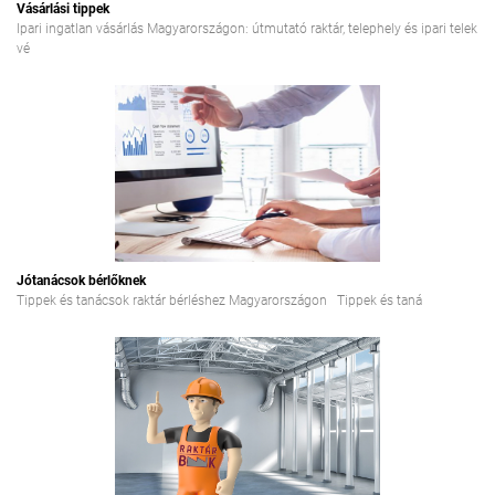
Vásárlási tippek
Ipari ingatlan vásárlás Magyarországon: útmutató raktár, telephely és ipari telek
vé
Jótanácsok bérlőknek
Tippek és tanácsok raktár bérléshez Magyarországon Tippek és taná