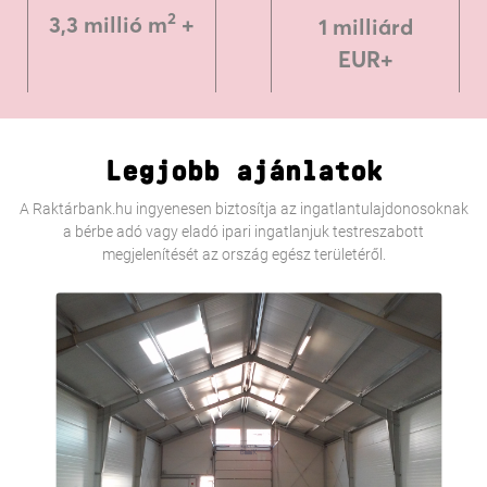
2
3,3 millió m
+
1 milliárd
EUR+
Legjobb ajánlatok
A Raktárbank.hu ingyenesen biztosítja az ingatlantulajdonosoknak
a bérbe adó vagy eladó ipari ingatlanjuk testreszabott
megjelenítését az ország egész területéről.