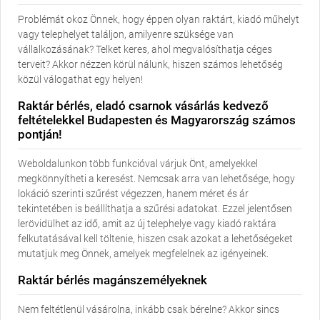
Jelzálog
Kisajátítás
Kiszolgáló út
Problémát okoz Önnek, hogy éppen olyan raktárt, kiadó műhelyt
Kivitelezési
Konszignációs raktár
Közös tulajdon
vagy telephelyet találjon, amilyenre szüksége van
tervdokumentáció
vállalkozásának? Telket keres, ahol megvalósíthatja céges
Közvámraktár
Külterület
Logisztika
terveit? Akkor nézzen körül nálunk, hiszen számos lehetőség
Magasraktárak
Műtárgy
Netto alapterület
közül válogathat egy helyen!
Nettó összes
Óvadék, kaució
Övezeti terv
szintterület
Raktár bérlés, eladó csarnok vásárlás kedvező
Padlószint magasság
Raklap
Raktár, raktározás
feltételekkel Budapesten és Magyarország számos
Raktározási rendszer
Rámpa
Rámpakiegyenlítő
pontján!
Sprinkler
Szabályozási terv
Széljegy
Szintkülönbség
Szintterületi mutató
Szolgalmi jog
Weboldalunkon több funkcióval várjuk Önt, amelyekkel
Targonca
Teherhordó szerkezet
Telek
megkönnyítheti a keresést. Nemcsak arra van lehetősége, hogy
Településrendezési
Tulajdoni lap
Tulajdonjog
lokáció szerinti szűrést végezzen, hanem méret és ár
terv
fenntartása
tekintetében is beállíthatja a szűrési adatokat. Ezzel jelentősen
Tűzfal
Tűzvédelem
Tűzveszélyességi
lerövidülhet az idő, amit az új telephelye vagy kiadó raktára
besorolás
felkutatásával kell töltenie, hiszen csak azokat a lehetőségeket
Üzemeltetési díj
mutatjuk meg Önnek, amelyek megfelelnek az igényeinek.
Raktár bérlés magánszemélyeknek
Nem feltétlenül vásárolna, inkább csak bérelne? Akkor sincs