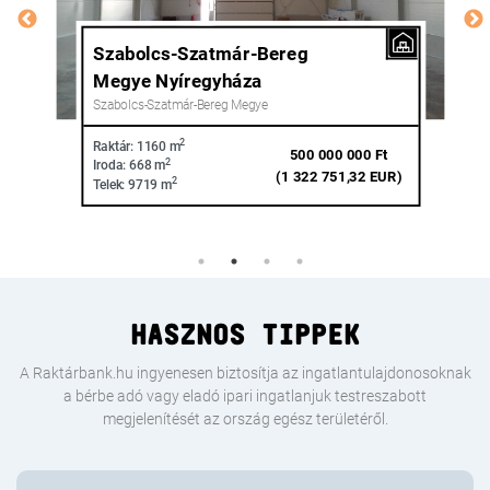
Pest Megye Nagytarcsa
Pest Megye
2
Raktár:
1883 m
790 000 000 Ft
2
Iroda:
0 m
(2 089 947,09 EUR)
2
Telek:
4296 m
HASZNOS TIPPEK
A Raktárbank.hu ingyenesen biztosítja az ingatlantulajdonosoknak
a bérbe adó vagy eladó ipari ingatlanjuk testreszabott
megjelenítését az ország egész területéről.