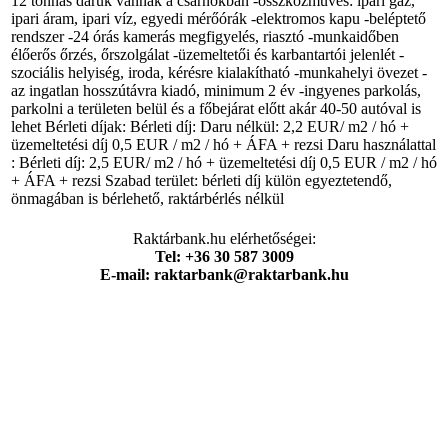
12 tonnás daruk vannak a csarnokban -összközműves: ipari gáz,
ipari áram, ipari víz, egyedi mérőórák -elektromos kapu -beléptető
rendszer -24 órás kamerás megfigyelés, riasztó -munkaidőben
élőerős őrzés, őrszolgálat -üzemeltetői és karbantartói jelenlét -
szociális helyiség, iroda, kérésre kialakítható -munkahelyi övezet -
az ingatlan hosszútávra kiadó, minimum 2 év -ingyenes parkolás,
parkolni a területen belül és a főbejárat előtt akár 40-50 autóval is
lehet Bérleti díjak: Bérleti díj: Daru nélkül: 2,2 EUR/ m2 / hó +
üzemeltetési díj 0,5 EUR / m2 / hó + ÁFA + rezsi Daru használattal
: Bérleti díj: 2,5 EUR/ m2 / hó + üzemeltetési díj 0,5 EUR / m2 / hó
+ ÁFA + rezsi Szabad terület: bérleti díj külön egyeztetendő,
önmagában is bérlehető, raktárbérlés nélkül
Raktárbank.hu elérhetőségei:
Tel: +36 30 587 3009
E-mail: raktarbank@raktarbank.hu