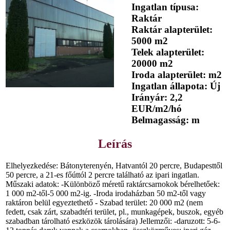
Ingatlan típusa:
Raktár
Raktár alapterület:
5000 m2
Telek alapterület:
20000 m2
Iroda alapterület: m2
Ingatlan állapota: Új
Irányár: 2,2
EUR/m2/hó
Belmagasság: m
Leírás
Elhelyezkedése: Bátonyterenyén, Hatvantól 20 percre, Budapesttől
50 percre, a 21-es főúttól 2 percre található az ipari ingatlan.
Műszaki adatok: -Különböző méretű raktárcsarnokok bérelhetőek:
1 000 m2-től-5 000 m2-ig. -Iroda irodaházban 50 m2-től vagy
raktáron belül egyeztethető - Szabad terület: 20 000 m2 (nem
fedett, csak zárt, szabadtéri terület, pl., munkagépek, buszok, egyéb
szabadban tárolható eszközök tárolására) Jellemzői: -daruzott: 5-6-