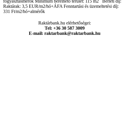
fogyasztásmérők Minimum bérelhető terület: 115 m2 Bérleti díj:
Raktárak: 3,5 EUR/m2/hó+ÁFA Fenntartási és üzemeltetési díj:
331 Ft/m2/hó+almérők
Raktárbank.hu elérhetőségei:
Tel: +36 30 587 3009
E-mail: raktarbank@raktarbank.hu