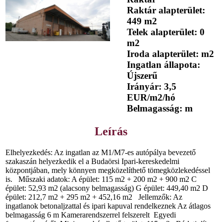
Raktár alapterület:
449 m2
Telek alapterület: 0
m2
Iroda alapterület: m2
Ingatlan állapota:
Újszerű
Irányár: 3,5
EUR/m2/hó
Belmagasság: m
Leírás
Elhelyezkedés: Az ingatlan az M1/M7-es autópálya bevezető
szakaszán helyezkedik el a Budaörsi Ipari-kereskedelmi
központjában, mely könnyen megközelíthető tömegközlekedéssel
is. Műszaki adatok: A épület: 115 m2 + 200 m2 + 900 m2 C
épület: 52,93 m2 (alacsony belmagasság) G épület: 449,40 m2 D
épület: 212,7 m2 + 295 m2 + 452,16 m2 Jellemzők: Az
ingatlanok betonaljzattal és ipari kapuval rendelkeznek Az átlagos
belmagasság 6 m Kamerarendszerrel felszerelt Egyedi