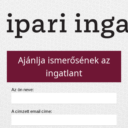
Ajánlja ismerősének az
ingatlant
Az ön neve:
A címzett email címe: