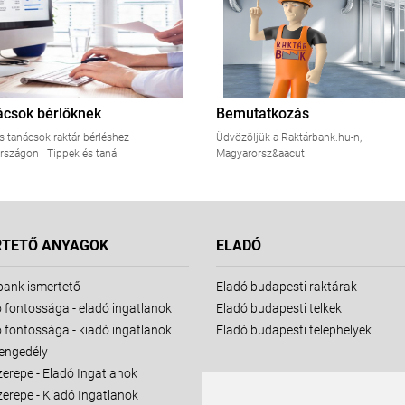
ácsok bérlőknek
Bemutatkozás
s tanácsok raktár bérléshez
Üdvözöljük a Raktárbank.hu-n,
rszágon Tippek és taná
Magyarorsz&aacut
RTETŐ ANYAGOK
ELADÓ
bank ismertető
Eladó budapesti raktárak
 fontossága - eladó ingatlanok
Eladó budapesti telkek
 fontossága - kiadó ingatlanok
Eladó budapesti telephelyek
 engedély
zerepe - Eladó Ingatlanok
zerepe - Kiadó Ingatlanok