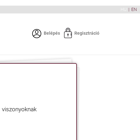
HU
|
EN
Belépés
Regisztráció
yi viszonyoknak