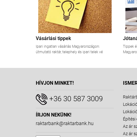
Vásárlási tippek
Jótan
Ipari ingatlan vásárlás Magyarországon:
Tippek é
útmutató raktár, telephely és ipari telek vé
Magyaro
HÍVJON MINKET!
ISME
+36 30 587 3009
Raktár
Lokáció
Lokáció
ÍRJON NEKÜNK!
Építési
raktarbank@raktarbank.hu
Az ár s
Az ár s