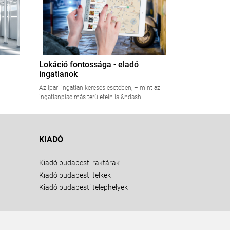
Lokáció fontossága - eladó
ingatlanok
Az ipari ingatlan keresés esetében, – mint az
ingatlanpiac más területein is &ndash
KIADÓ
Kiadó budapesti raktárak
Kiadó budapesti telkek
Kiadó budapesti telephelyek