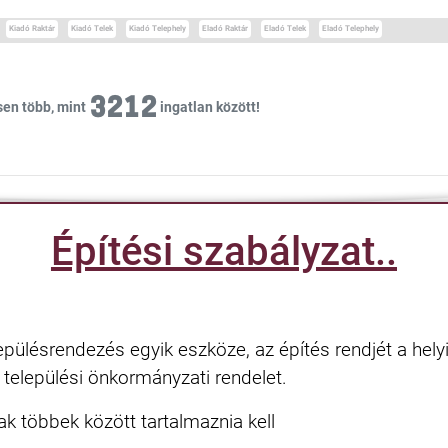
Kiadó Raktár
Kiadó Telek
Kiadó Telephely
Eladó Raktár
Eladó Telek
Eladó Telephely
3212
sen több, mint
ingatlan között!
Építési szabályzat..
lepülésrendezés egyik eszköze, az építés rendjét a hel
elepülési önkormányzati rendelet.
ak többek között tartalmaznia kell