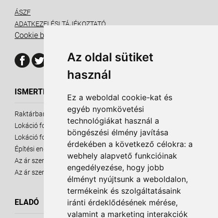
ÁSZF
ADATKEZELÉSI TÁJÉKOZTATÓ
Cookie beállítások
Az oldal sütiket
használ
ISMERTETŐ ANYAGOK
Ez a weboldal cookie-kat és
egyéb nyomkövetési
Raktárbank ismertető
technológiákat használ a
Lokáció fontossága - eladó ingatlanok
böngészési élmény javítása
Lokáció fontossága - kiadó ingatlanok
érdekében a következő célokra:
a
Építési engedély
webhely alapvető funkcióinak
Az ár szerepe - Eladó Ingatlanok
engedélyezése
,
hogy jobb
Az ár szerepe - Kiadó Ingatlanok
élményt nyújtsunk a weboldalon
,
termékeink és szolgáltatásaink
iránti érdeklődésének mérése,
ELADÓ
valamint a marketing interakciók