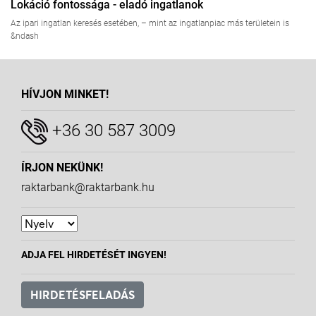
Lokáció fontossága - eladó ingatlanok
Az ipari ingatlan keresés esetében, – mint az ingatlanpiac más területein is
&ndash
HÍVJON MINKET!
+36 30 587 3009
ÍRJON NEKÜNK!
raktarbank@raktarbank.hu
ADJA FEL HIRDETÉSÉT INGYEN!
HIRDETÉSFELADÁS