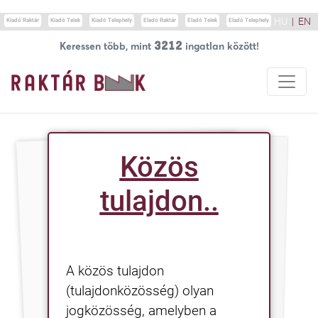
Update cookies preferences
HU
|
EN
Kiadó Raktár
Kiadó Telek
Kiadó Telephely
Eladó Raktár
Eladó Telek
Eladó Telephely
3212
Keressen több, mint
ingatlan között!
Közös
tulajdon..
A közös tulajdon
(tulajdonközösség) olyan
jogközösség, amelyben a