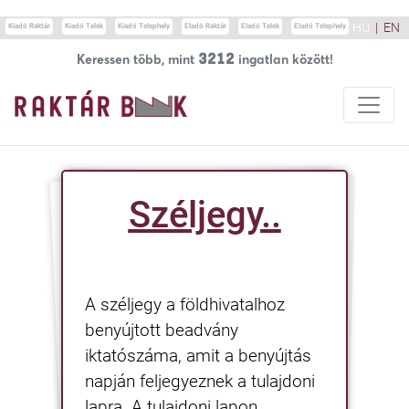
Update cookies preferences
HU
|
EN
Kiadó Raktár
Kiadó Telek
Kiadó Telephely
Eladó Raktár
Eladó Telek
Eladó Telephely
3212
Keressen több, mint
ingatlan között!
Széljegy..
A széljegy a földhivatalhoz
benyújtott beadvány
iktatószáma, amit a benyújtás
napján feljegyeznek a tulajdoni
lapra. A tulajdoni lapon