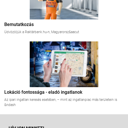
Bemutatkozás
Üdvözöljük a Raktárbank.hu-n, Magyarorsz&aacut
Lokáció fontossága - eladó ingatlanok
Az ipari ingatlan keresés esetében, – mint az ingatlanpiac más területein is
&ndash