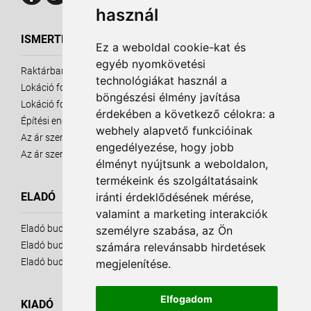
használ
ISMERTETŐ ANYAGOK
Ez a weboldal cookie-kat és
egyéb nyomkövetési
Raktárbank ismertető
technológiákat használ a
Lokáció fontossága - eladó ingatlanok
böngészési élmény javítása
Lokáció fontossága - kiadó ingatlanok
érdekében a következő célokra:
a
Építési engedély
webhely alapvető funkcióinak
Az ár szerepe - Eladó Ingatlanok
engedélyezése
,
hogy jobb
Az ár szerepe - Kiadó Ingatlanok
élményt nyújtsunk a weboldalon
,
termékeink és szolgáltatásaink
iránti érdeklődésének mérése,
ELADÓ
valamint a marketing interakciók
Eladó budapesti raktárak
személyre szabása
,
az Ön
Eladó budapesti telkek
számára relevánsabb hirdetések
Eladó budapesti telephelyek
megjelenítése
.
Elfogadom
KIADÓ