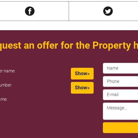
uest an offer for the Property 
er name:
Show»
umber:
Show»
ame: