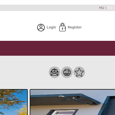
HU
|
EN
Login
Register