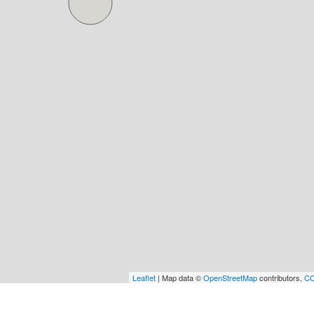
Leaflet
| Map data ©
OpenStreetMap
contributors,
CC