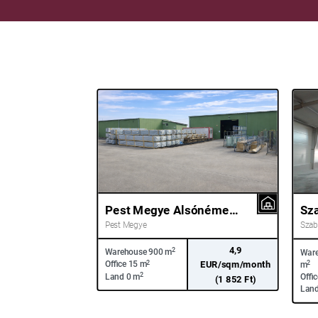
Pest Megye Alsónémedi 5-ös út mellett
Pest Megye
Szab
4,9
2
Warehouse
900 m
War
2
EUR/sqm/month
2
Office
15 m
m
2
Land
0 m
Offi
(1 852 Ft)
Lan