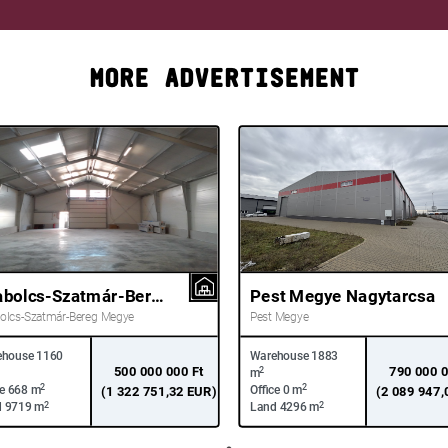
MORE ADVERTISEMENT
Szabolcs-Szatmár-Bereg Megye Nyíregyháza
Pest Megye Nagytarcsa
olcs-Szatmár-Bereg Megye
Pest Megye
ehouse
1160
Warehouse
1883
500 000 000 Ft
790 000 0
2
m
2
2
ce
668 m
(1 322 751,32 EUR)
Office
0 m
(2 089 947,
2
2
d
9719 m
Land
4296 m