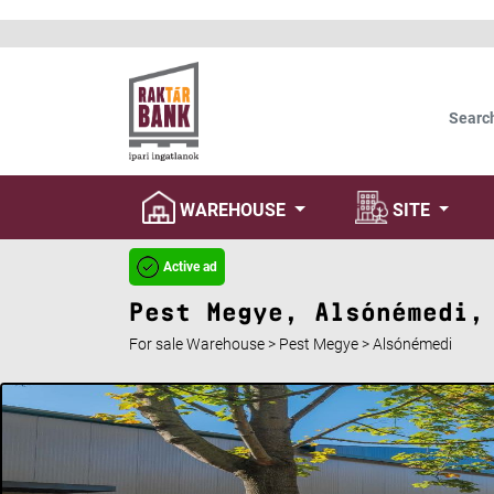
Update cookies preferences
Searc
WAREHOUSE
SITE
Active ad
Pest Megye, Alsónémedi,
For sale Warehouse > Pest Megye > Alsónémedi