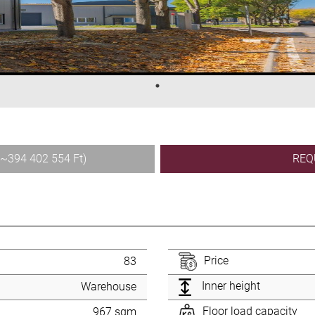
(~394 402 554 Ft)
REQ
Price
83
Inner height
Warehouse
Floor load capacity
967 sqm