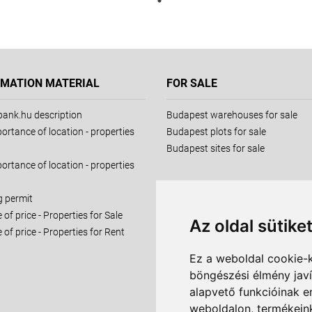
RMATION MATERIAL
FOR SALE
ank.hu description
Budapest warehouses for sale
ortance of location - properties
Budapest plots for sale
Budapest sites for sale
ortance of location - properties
g permit
 of price - Properties for Sale
Az oldal sütike
e of price - Properties for Rent
Ez a weboldal cookie-
böngészési élmény jav
alapvető funkcióinak 
weboldalon
,
termékeink