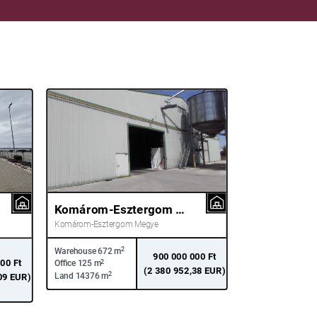
Komárom-Esztergom Megye Kisbér
Komárom-Esztergom Megye
2
Warehouse
672 m
900 000 000 Ft
00 Ft
2
Office
125 m
(2 380 952,38 EUR)
2
Land
14376 m
09 EUR)