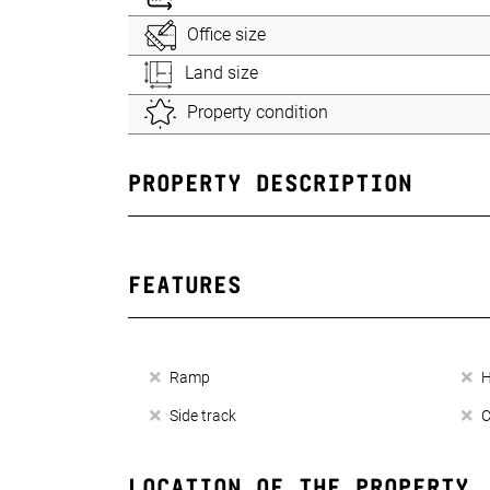
Office size
Land size
Property condition
PROPERTY DESCRIPTION
FEATURES
Ramp
H
Side track
C
LOCATION OF THE PROPERTY