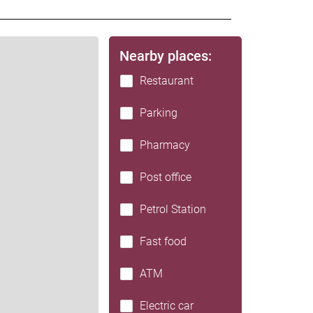
Nearby places:
Restaurant
Parking
Pharmacy
Post office
Petrol Station
Fast food
ATM
Electric car