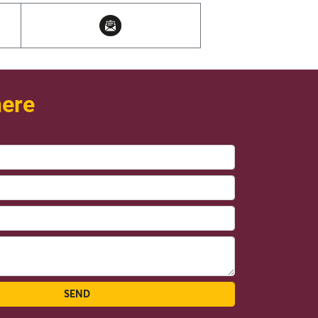
here
SEND