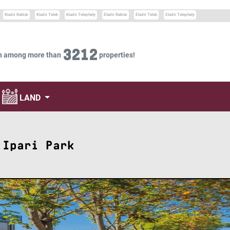
Kiadó Raktár
Kiadó Telek
Kiadó Telephely
Eladó Raktár
Eladó Telek
Eladó Telephely
3212
h among more than
properties!
LAND
 Ipari Park