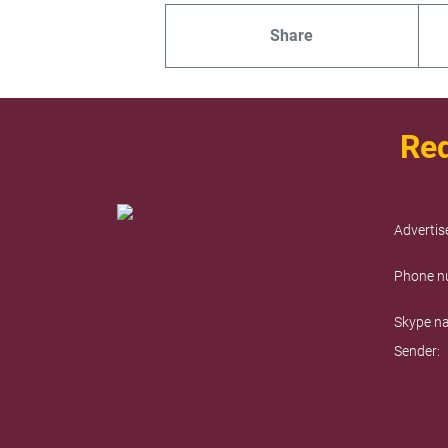
Share
Req
Advertis
Phone n
Skype n
Sender: