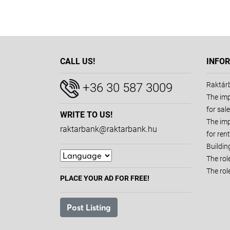
CALL US!
INFO
+36 30 587 3009
Raktárb
The imp
for sale
WRITE TO US!
The imp
raktarbank@raktarbank.hu
for rent
Buildin
The role
The rol
PLACE YOUR AD FOR FREE!
Post Listing