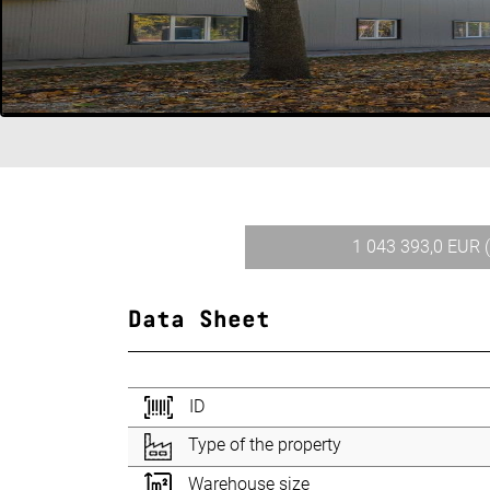
1 043 393,0 EUR 
Data Sheet
ID
Type of the property
Warehouse size