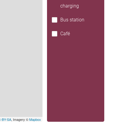
charging
Bus station
Café
-BY-SA
, Imagery ©
Mapbox