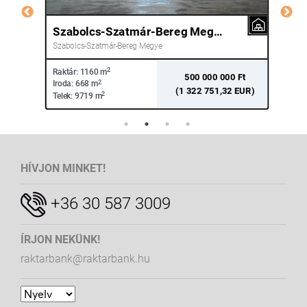
Szabolcs-Szatmár-Bereg Megye Nyíregyháza
Pe
Szabolcs-Szatmár-Bereg Megye
Pes
2
Raktár:
1160 m
Rakt
hó
500 000 000 Ft
2
Iroda:
668 m
Irod
(1 322 751,32 EUR)
2
Telek:
9719 m
Tele
HÍVJON MINKET!
+36 30 587 3009
ÍRJON NEKÜNK!
raktarbank@raktarbank.hu