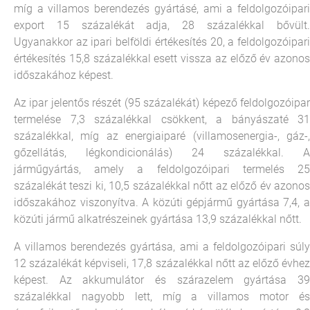
míg a villamos berendezés gyártásé, ami a feldolgozóipari
export 15 százalékát adja, 28 százalékkal bővült.
Ugyanakkor az ipari belföldi értékesítés 20, a feldolgozóipari
értékesítés 15,8 százalékkal esett vissza az előző év azonos
időszakához képest.
Az ipar jelentős részét (95 százalékát) képező feldolgozóipar
termelése 7,3 százalékkal csökkent, a bányászaté 31
százalékkal, míg az energiaiparé (villamosenergia-, gáz-,
gőzellátás, légkondicionálás) 24 százalékkal. A
járműgyártás, amely a feldolgozóipari termelés 25
százalékát teszi ki, 10,5 százalékkal nőtt az előző év azonos
időszakához viszonyítva. A közúti gépjármű gyártása 7,4, a
közúti jármű alkatrészeinek gyártása 13,9 százalékkal nőtt.
A villamos berendezés gyártása, ami a feldolgozóipari súly
12 százalékát képviseli, 17,8 százalékkal nőtt az előző évhez
képest. Az akkumulátor és szárazelem gyártása 39
százalékkal nagyobb lett, míg a villamos motor és