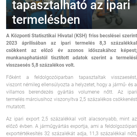
tapasztalható az ipari
termelésben
A Központi Statisztikai Hivatal (KSH) friss becslései szerint
2023 áprilisában az ipari termelés 8,3 százalékkal
csökkent az előző év azonos időszakához képest;
munkanaphatástól tisztított adatok szerint a termelési
visszaesés 5,8 százalékos volt.
Főként a feldolgozóiparban tapasztaltak visszaesést,
viszont némileg ellensúlyozta a helyzetet, hogy a jármű- és a
villamos berendezés gyártás volumene nőtt. Az ipari
termelés márciusihoz viszonyítva 2,5 százalékos csökkenést
mutatott.
Az ipari export 2,5 százalékkal volt alacsonyabb, mint az
előző évben. A járműgyártás exportja, ami a feldolgozóipari
exportértékesítés 32 százalékát adja, 11,3 százalékkal nőtt,