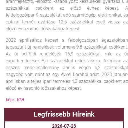
áramfejlesztő, -elosztó, -szabályozó készülékek gyártása 0,8
százalékkal csökkent az előző évhez képest. A
feldolgozóipar 9 százalékát adó számítógép, elektronikai, és
optikai termék gyártása 12,5 százalékkal esett vissza az
előző év azonos időszakához képest.
2022 áprilisához képest a feldolgozóipari ágazatokban
tapasztalt új rendelések volumene 9,8 százalékkal csökkent.
Az új belföldi rendelések 16,9 százalékkal, míg az új
exportrendelések 8,5 százalékkal estek vissza. Azonban az
összes rendelésállomány április végén 6,2 százalékkal
nagyobb volt, mint az egy évvel korábbi adat. 2023 január-
áprilisban a teljes ipari termelés 4,3 százalékkal csökkent az
előző év hasonló időszakához képest.
kép: KSH
Legfrissebb Híreink
2026-07-23