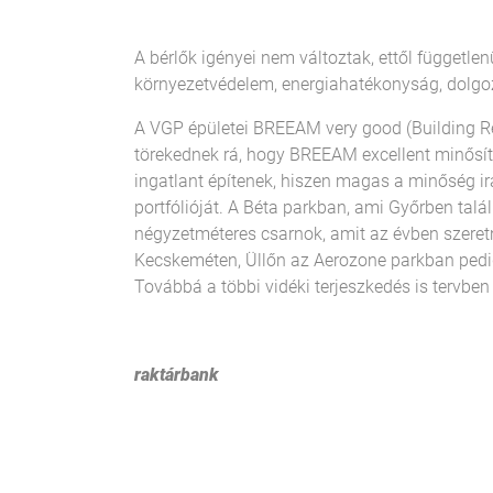
A bérlők igényei nem változtak, ettől függetl
környezetvédelem, energiahatékonyság, dolgo
A VGP épületei BREEAM very good (Building Re
törekednek rá, hogy BREEAM excellent minősít
ingatlant építenek, hiszen magas a minőség ir
portfólióját. A Béta parkban, ami Győrben találh
négyzetméteres csarnok, amit az évben szeret
Kecskeméten, Üllőn az Aerozone parkban pedig 
Továbbá a többi vidéki terjeszkedés is tervben
raktárbank