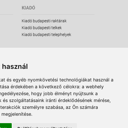
KIADÓ
Kiadó budapesti raktárak
Kiadó budapesti telkek
Kiadó budapesti telephelyek
t használ
kat és egyéb nyomkövetési technológiákat használ a
ítása érdekében a következő célokra:
a webhely
engedélyezése
,
hogy jobb élményt nyújtsunk a
 és szolgáltatásaink iránti érdeklődésének mérése,
nterakciók személyre szabása
,
az Ön számára
 megjelenítése
.