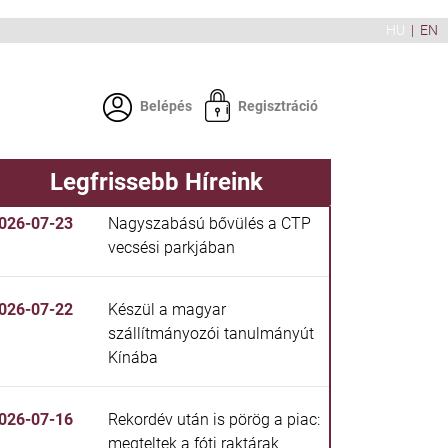
HU
|
EN
Belépés
Regisztráció
Legfrissebb Híreink
026-07-23
Nagyszabású bővülés a CTP
vecsési parkjában
026-07-22
Készül a magyar
szállítmányozói tanulmányút
Kínába
026-07-16
Rekordév után is pörög a piac:
megteltek a fóti raktárak