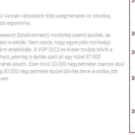
2
enül vannak változások több szegmensben is: robotika,
zói ergonómia.
2
search Establishment) minősítés szerint épültek, de
ést is elérjék. Nem csoda, hogy egyre jobb minőségű
ánti érdeklődés. A VGP 2022-es évben tovább bővíti a
2
ató, jelenleg is építés alatt áll egy közel 37.000
nének átadni. Ezen kívül 20.000 négyzetméter csarnok épül
30.000 négyzetméter épület bővítés terve is szóba jött.
2
 van.
2