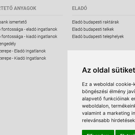
RTETŐ ANYAGOK
ELADÓ
bank ismertető
Eladó budapesti raktárak
 fontossága - eladó ingatlanok
Eladó budapesti telkek
 fontossága - kiadó ingatlanok
Eladó budapesti telephelyek
 engedély
zerepe - Eladó Ingatlanok
zerepe - Kiadó Ingatlanok
Az oldal sütike
Ez a weboldal cookie-
böngészési élmény jav
alapvető funkcióinak 
weboldalon
,
termékeink
valamint a marketing i
relevánsabb hirdetések