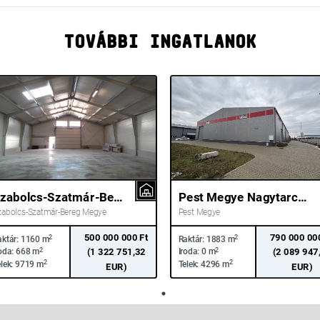
TOVÁBBI INGATLANOK
Szabolcs-Szatmár-Bereg Megye Nyíregyháza
Pest Megye Nagytarcsa
zabolcs-Szatmár-Bereg Megye
Pest Megye
500 000 000 Ft
790 000 00
2
2
ktár:
1160 m
Raktár:
1883 m
2
(1 322 751,32
2
(2 089 947
oda:
668 m
Iroda:
0 m
2
2
lek:
9719 m
Telek:
4296 m
EUR)
EUR)