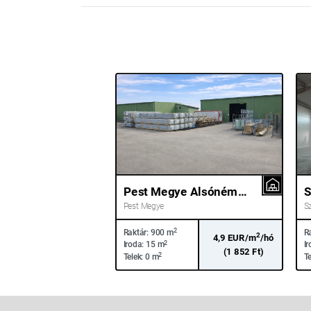
Pest Megye Alsónémedi 5-ös út mellett
Pest Megye
S
2
Raktár:
900 m
Ra
2
4,9 EUR/m
/hó
2
Iroda:
15 m
Ir
(1 852 Ft)
2
Telek:
0 m
Te