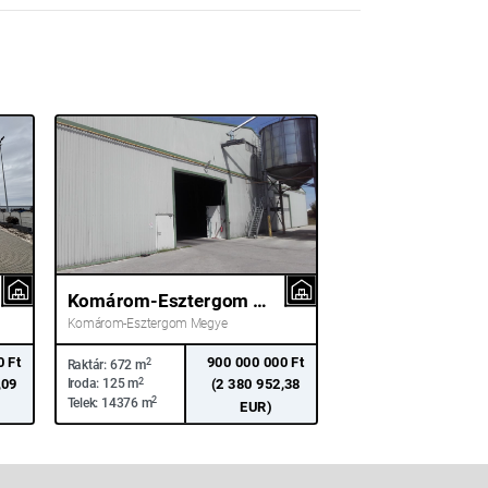
Komárom-Esztergom Megye Kisbér
Komárom-Esztergom Megye
0 Ft
900 000 000 Ft
2
Raktár:
672 m
,09
2
(2 380 952,38
Iroda:
125 m
2
Telek:
14376 m
EUR)