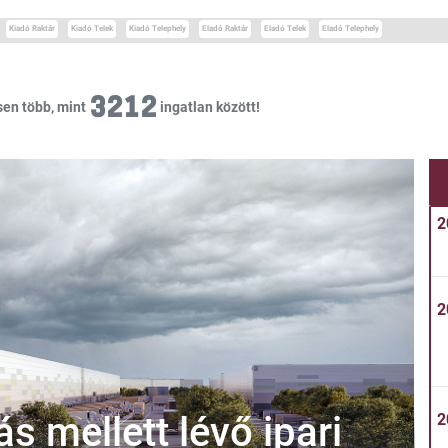
Kiadó Raktár
Kiadó Telek
Kiadó Telephely
Eladó Raktár
Eladó Telek
Eladó Telephely
3212
sen több, mint
ingatlan között!
2
2
 mellett lévő ipari
2