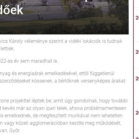
dőek
2
cs Károly véleménye szerint a vidéki lokációk is tudnak
lettiek.
2
2022-es év sem maradhat le.
yag és energiaárak emelkedésével, ettől függetlenül
2
 szerződéseket kössenek, a bérlőknek versenyképes árakat
one projekttel léptek be, amit úgy gondolnak, hogy további
tt kevés már az olyan ipari telek, ahova problémamentesen
2
 is emelkednek, de megfeszített munkával nem lehetetlen
ten vagy közeli agglomerációban kezdte meg működését,
van, Győr.