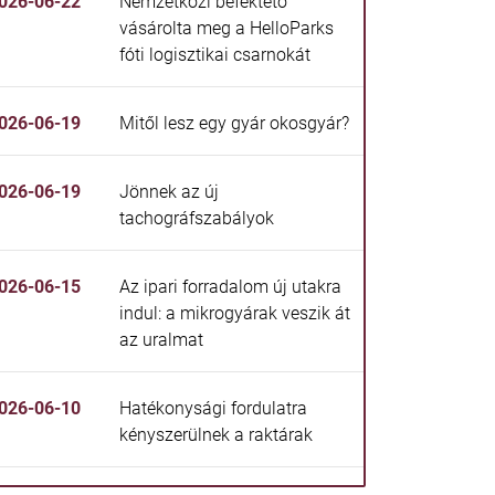
026-06-22
Nemzetközi befektető
vásárolta meg a HelloParks
fóti logisztikai csarnokát
026-06-19
Mitől lesz egy gyár okosgyár?
026-06-19
Jönnek az új
tachográfszabályok
026-06-15
Az ipari forradalom új utakra
indul: a mikrogyárak veszik át
az uralmat
026-06-10
Hatékonysági fordulatra
kényszerülnek a raktárak