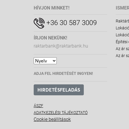
HÍVJON MINKET!
ISME
+36 30 587 3009
Raktár
Lokáció
Lokáció
ÍRJON NEKÜNK!
Építési
raktarbank@raktarbank.hu
Az ár s
Az ár s
ADJA FEL HIRDETÉSÉT INGYEN!
HIRDETÉSFELADÁS
ÁSZF
ADATKEZELÉSI TÁJÉKOZTATÓ
Cookie beállítások