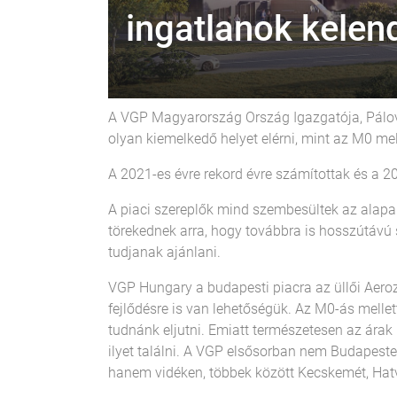
ingatlanok kelen
A VGP Magyarország Ország Igazgatója, Pálovi
olyan kiemelkedő helyet elérni, mint az M0 mel
A 2021-es évre rekord évre számítottak és a 
A piaci szereplők mind szembesültek az alapan
törekednek arra, hogy továbbra is hosszútávú
tudjanak ajánlani.
VGP Hungary a budapesti piacra az üllői Aeroz
fejlődésre is van lehetőségük. Az M0-ás melle
tudnánk eljutni. Emiatt természetesen az árak
ilyet találni. A VGP elsősorban nem Budapes
hanem vidéken, többek között Kecskemét, Hat