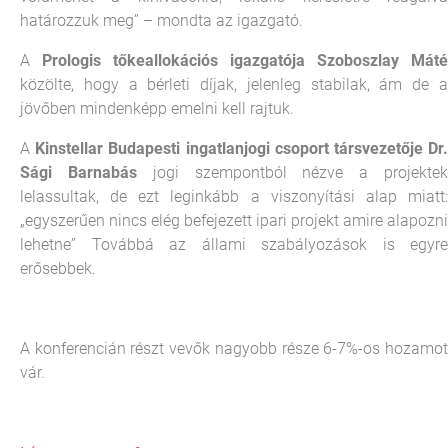
határozzuk meg” – mondta az igazgató.
A
Prologis tőkeallokációs igazgatója Szoboszlay Máté
közölte, hogy a bérleti díjak, jelenleg stabilak, ám de a
jövőben mindenképp emelni kell rajtuk.
A
Kinstellar Budapesti ingatlanjogi csoport társvezetője Dr
Sági Barnabás
jogi szempontból nézve a projekte
lelassultak, de ezt leginkább a viszonyítási alap miatt:
„egyszerűen nincs elég befejezett ipari projekt amire alapozni
lehetne” Továbbá az állami szabályozások is egyre
erősebbek.
A konferencián részt vevők nagyobb része 6-7%-os hozamot
vár.