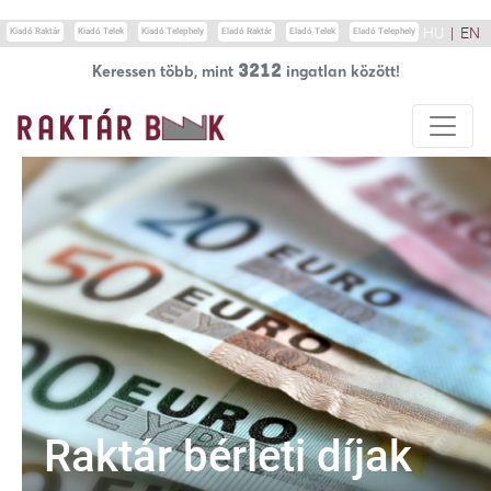
Update cookies preferences
HU
|
EN
Kiadó Raktár
Kiadó Telek
Kiadó Telephely
Eladó Raktár
Eladó Telek
Eladó Telephely
3212
Keressen több, mint
ingatlan között!
Raktár bérleti díjak