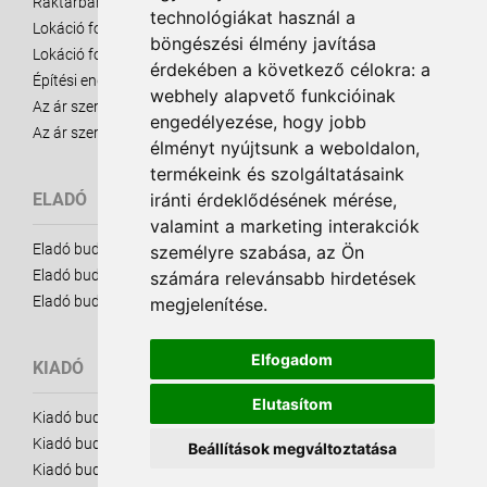
Raktárbank ismertető
technológiákat használ a
Lokáció fontossága - eladó ingatlanok
böngészési élmény javítása
Lokáció fontossága - kiadó ingatlanok
érdekében a következő célokra:
a
Építési engedély
webhely alapvető funkcióinak
Az ár szerepe - Eladó Ingatlanok
engedélyezése
,
hogy jobb
Az ár szerepe - Kiadó Ingatlanok
élményt nyújtsunk a weboldalon
,
termékeink és szolgáltatásaink
iránti érdeklődésének mérése,
ELADÓ
valamint a marketing interakciók
Eladó budapesti raktárak
személyre szabása
,
az Ön
Eladó budapesti telkek
számára relevánsabb hirdetések
Eladó budapesti telephelyek
megjelenítése
.
Elfogadom
KIADÓ
Elutasítom
Kiadó budapesti raktárak
Kiadó budapesti telkek
Beállítások megváltoztatása
Kiadó budapesti telephelyek