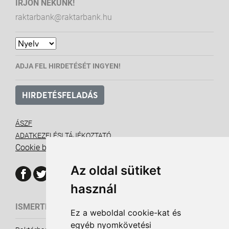
ÍRJON NEKÜNK!
raktarbank@raktarbank.hu
ADJA FEL HIRDETÉSÉT INGYEN!
HIRDETÉSFELADÁS
ÁSZF
ADATKEZELÉSI TÁJÉKOZTATÓ
Cookie beállítások
Az oldal sütiket
használ
ISMERTETŐ ANYAGOK
Ez a weboldal cookie-kat és
egyéb nyomkövetési