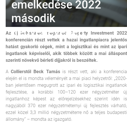
emelkedése 2022
második
negyedévében
Az új helyszínen megtartott Property Investment 2022
konferencián részt vettek a hazai ingatlanpiacra jelentős
hatást gyakorló cégek, mint a logisztikai és mint az ipari
ingatlanok képviselői, akik többek között a mai álláspont
szerinti növekvő bérleti díjjakról is beszéltek.
A
Collierstől Beck Tamás
is részt vett, aki a konferenci
elején el is mondta véleményét a mai piaci helyzetről: „2020-
ban jelentősen megugrott az ipari és logisztikai ingatlanok
fejlesztése, a korábbi 100–120 ezer négyzetméter új
ingatlanhoz képest az előrejelzésekhez szerint idén is
nagyjából 370 ezer négyzetméternyi új fejlesztés várható,
ezzel közel 3,3 millió négyzetméterre nő a teljes budapesti
állomány” – mondta az igazgató.