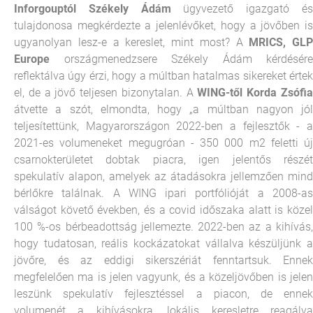
Inforgouptól Székely Ádám
ügyvezető igazgató é
tulajdonosa megkérdezte a jelenlévőket, hogy a jövőben is
ugyanolyan lesz-e a kereslet, mint most? A
MRICS, GLP
Europe
országmenedzsere Székely Ádám kérdésére
reflektálva úgy érzi, hogy a múltban hatalmas sikereket értek
el, de a jövő teljesen bizonytalan. A
WING-től Korda Zsófi
átvette a szót, elmondta, hogy „a múltban nagyon jól
teljesítettünk, Magyarországon 2022-ben a fejlesztők - a
2021-es volumeneket megugróan - 350 000 m2 feletti új
csarnokterületet dobtak piacra, igen jelentős részét
spekulatív alapon, amelyek az átadásokra jellemzően mind
bérlőkre találnak. A WING ipari portfólióját a 2008-as
válságot követő években, és a covid időszaka alatt is közel
100 %-os bérbeadottság jellemezte. 2022-ben az a kihívás,
hogy tudatosan, reális kockázatokat vállalva készüljünk a
jövőre, és az eddigi sikerszériát fenntartsuk. Ennek
megfelelően ma is jelen vagyunk, és a közeljövőben is jelen
leszünk spekulatív fejlesztéssel a piacon, de ennek
volumenét a kihívásokra, lokális keresletre reagálva