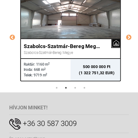
Szabolcs-Szatmár-Bereg Megye Nyíregyháza
Pe
Szabolcs-Szatmár-Bereg Megye
Pes
2
Raktár:
1160 m
Rakt
hó
500 000 000 Ft
2
Iroda:
668 m
Irod
(1 322 751,32 EUR)
2
Telek:
9719 m
Tele
HÍVJON MINKET!
+36 30 587 3009