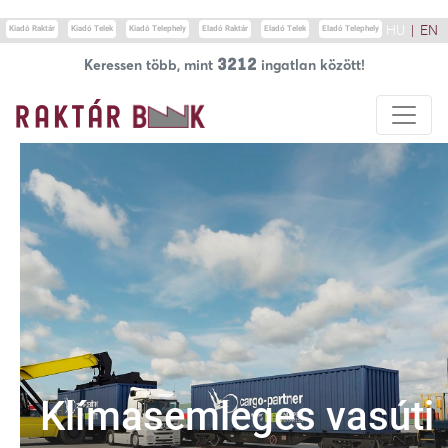
Update cookies preferences
HU
|
EN
Kiadó Raktár
Kiadó Telek
Kiadó Telephely
Eladó Raktár
Eladó Telek
Eladó Telephely
3212
Keressen több, mint
ingatlan között!
Klímasemleges vasúti