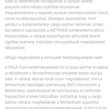
Ezek az eredmények rávilágítanak a vállalat sikeres
alacsony kibocsátású szállítási folyosóinak
megvalósítására a nagyobb európai csomópontokból induló
vasúti továbbutazáshoz. Stratégiai eszközeinek, mint
például a dunaszerdahelyi cargo-partner raktárnak, amely
közvetlenül kapcsolódik a METRANS konténerterminálhoz,
köszönhetően a vállalat kézzelfogható előnyöket teremt
ügyfelei számára, miközben környezetbarát megoldásokat
népszerűsít.
Átfogó megközelítés a környezeti felelősségvállalás terén
A HHLA Pure kezdeményezésen túl a cargo-partner továbbra
is elkötelezett a fenntarthatósági projektek széles skálája
iránt. A vállalat aktívan kínál olyan megoldásokat, mint a
fenntartható repülőgép-üzemanyag (SAF), korszerűsíti a
létesítményi szabványokat és optimalizálja az erőforrás-
fogyasztást a teljes hálózatban, biztosítva, hogy a cargo-
partner raktárai megfeleljenek a fenntartható logisztika
legújabb környezetvédelmi követelményeinek. A HHLA Pure-