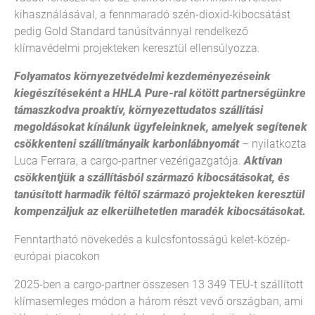
kihasználásával, a fennmaradó szén-dioxid-kibocsátást
pedig Gold Standard tanúsítvánnyal rendelkező
klímavédelmi projekteken keresztül ellensúlyozza.
Folyamatos környezetvédelmi kezdeményezéseink
kiegészítéseként a HHLA Pure-ral kötött partnerségünkre
támaszkodva proaktív, környezettudatos szállítási
megoldásokat kínálunk ügyfeleinknek, amelyek segítenek
csökkenteni szállítmányaik karbonlábnyomát
– nyilatkozta
Luca Ferrara, a cargo-partner vezérigazgatója.
Aktívan
csökkentjük a szállításból származó kibocsátásokat, és
tanúsított harmadik féltől származó projekteken keresztül
kompenzáljuk az elkerülhetetlen maradék kibocsátásokat.
Fenntartható növekedés a kulcsfontosságú kelet-közép-
európai piacokon
2025-ben a cargo-partner összesen 13 349 TEU-t szállított
klímasemleges módon a három részt vevő országban, ami