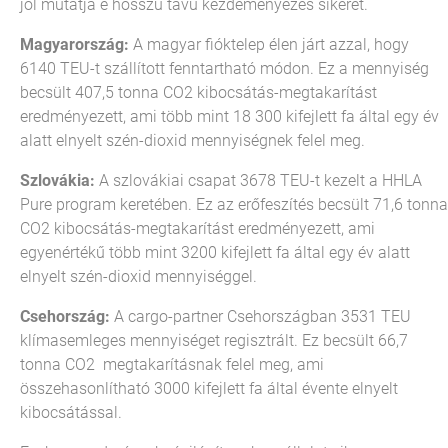
jól mutatja e hosszú távú kezdeményezés sikerét.
Magyarország:
A magyar fióktelep élen járt azzal, hogy
6140 TEU-t szállított fenntartható módon. Ez a mennyiség
becsült 407,5 tonna CO2 kibocsátás-megtakarítást
eredményezett, ami több mint 18 300 kifejlett fa által egy év
alatt elnyelt szén-dioxid mennyiségnek felel meg.
Szlovákia:
A szlovákiai csapat 3678 TEU-t kezelt a HHLA
Pure program keretében. Ez az erőfeszítés becsült 71,6 tonna
CO2 kibocsátás-megtakarítást eredményezett, ami
egyenértékű több mint 3200 kifejlett fa által egy év alatt
elnyelt szén-dioxid mennyiséggel.
Csehország:
A cargo-partner Csehországban 3531 TEU
klímasemleges mennyiséget regisztrált. Ez becsült 66,7
tonna CO2 megtakarításnak felel meg, ami
összehasonlítható 3000 kifejlett fa által évente elnyelt
kibocsátással.