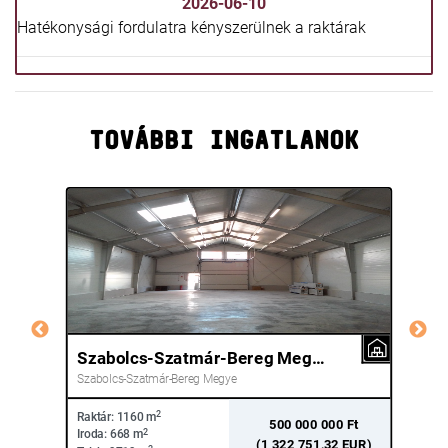
2026-06-10
Hatékonysági fordulatra kényszerülnek a raktárak
TOVÁBBI INGATLANOK
Szabolcs-Szatmár-Bereg Megye Nyíregyháza
Pe
Szabolcs-Szatmár-Bereg Megye
Pes
2
Raktár:
1160 m
Rakt
hó
500 000 000 Ft
2
Iroda:
668 m
Irod
(1 322 751,32 EUR)