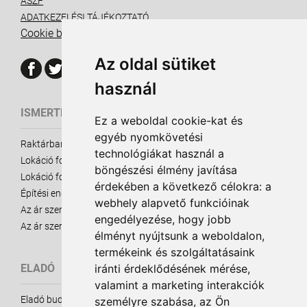
ÁSZF
ADATKEZELÉSI TÁJÉKOZTATÓ
Cookie beállítások
Az oldal sütiket
használ
ISMERTETŐ ANYAGOK
Ez a weboldal cookie-kat és
egyéb nyomkövetési
Raktárbank ismertető
technológiákat használ a
Lokáció fontossága - eladó ingatlanok
böngészési élmény javítása
Lokáció fontossága - kiadó ingatlanok
érdekében a következő célokra:
a
Építési engedély
webhely alapvető funkcióinak
Az ár szerepe - Eladó Ingatlanok
engedélyezése
,
hogy jobb
Az ár szerepe - Kiadó Ingatlanok
élményt nyújtsunk a weboldalon
,
termékeink és szolgáltatásaink
iránti érdeklődésének mérése,
ELADÓ
valamint a marketing interakciók
Eladó budapesti raktárak
személyre szabása
,
az Ön