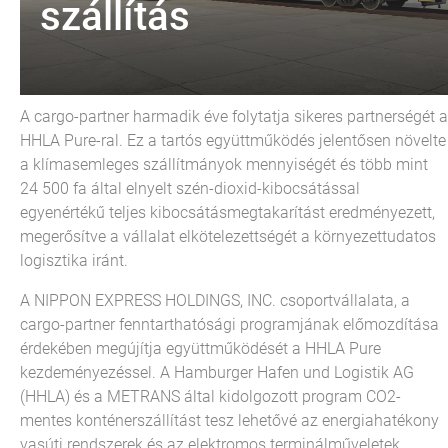
szállítás
A cargo-partner harmadik éve folytatja sikeres partnerségét a
HHLA Pure-ral. Ez a tartós együttműködés jelentősen növelte
a klímasemleges szállítmányok mennyiségét és több mint
24 500 fa által elnyelt szén-dioxid-kibocsátással
egyenértékű teljes kibocsátásmegtakarítást eredményezett,
megerősítve a vállalat elkötelezettségét a környezettudatos
logisztika iránt.
A NIPPON EXPRESS HOLDINGS, INC. csoportvállalata, a
cargo-partner fenntarthatósági programjának előmozdítása
érdekében megújítja együttműködését a HHLA Pure
kezdeményezéssel. A Hamburger Hafen und Logistik AG
(HHLA) és a METRANS által kidolgozott program CO2-
mentes konténerszállítást tesz lehetővé az energiahatékony
vasúti rendszerek és az elektromos terminálműveletek