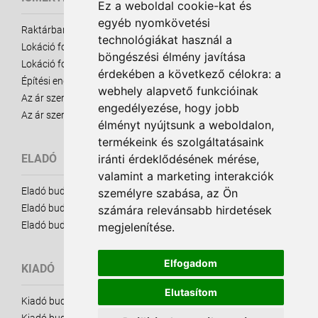
Ez a weboldal cookie-kat és
egyéb nyomkövetési
Raktárbank ismertető
technológiákat használ a
Lokáció fontossága - eladó ingatlanok
böngészési élmény javítása
Lokáció fontossága - kiadó ingatlanok
érdekében a következő célokra:
a
Építési engedély
webhely alapvető funkcióinak
Az ár szerepe - Eladó Ingatlanok
engedélyezése
,
hogy jobb
Az ár szerepe - Kiadó Ingatlanok
élményt nyújtsunk a weboldalon
,
termékeink és szolgáltatásaink
iránti érdeklődésének mérése,
ELADÓ
valamint a marketing interakciók
Eladó budapesti raktárak
személyre szabása
,
az Ön
Eladó budapesti telkek
számára relevánsabb hirdetések
Eladó budapesti telephelyek
megjelenítése
.
Elfogadom
KIADÓ
Elutasítom
Kiadó budapesti raktárak