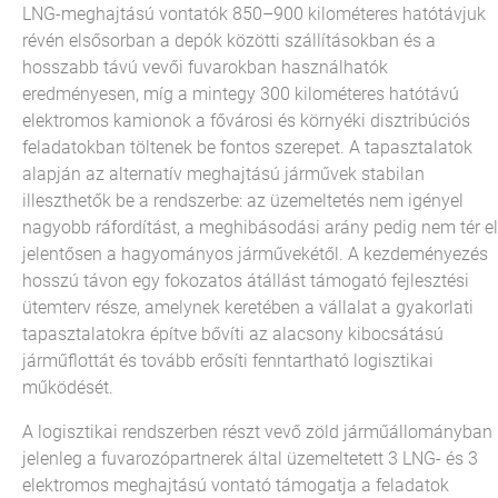
LNG-meghajtású vontatók 850–900 kilométeres hatótávjuk
révén elsősorban a depók közötti szállításokban és a
hosszabb távú vevői fuvarokban használhatók
eredményesen, míg a mintegy 300 kilométeres hatótávú
elektromos kamionok a fővárosi és környéki disztribúciós
feladatokban töltenek be fontos szerepet. A tapasztalatok
alapján az alternatív meghajtású járművek stabilan
illeszthetők be a rendszerbe: az üzemeltetés nem igényel
nagyobb ráfordítást, a meghibásodási arány pedig nem tér el
jelentősen a hagyományos járművekétől. A kezdeményezés
hosszú távon egy fokozatos átállást támogató fejlesztési
ütemterv része, amelynek keretében a vállalat a gyakorlati
tapasztalatokra építve bővíti az alacsony kibocsátású
járműflottát és tovább erősíti fenntartható logisztikai
működését.
A logisztikai rendszerben részt vevő zöld járműállományban
jelenleg a fuvarozópartnerek által üzemeltetett 3 LNG- és 3
elektromos meghajtású vontató támogatja a feladatok