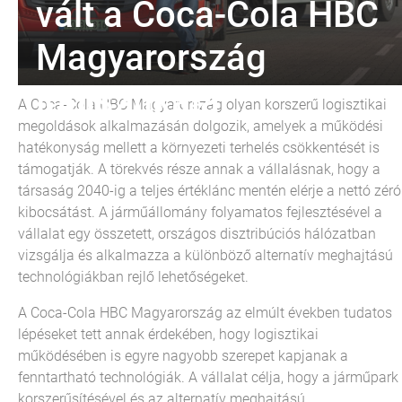
vált a Coca-Cola HBC
Magyarország
logisztikája
A Coca-Cola HBC Magyarország olyan korszerű logisztikai
megoldások alkalmazásán dolgozik, amelyek a működési
hatékonyság mellett a környezeti terhelés csökkentését is
támogatják. A törekvés része annak a vállalásnak, hogy a
társaság 2040-ig a teljes értéklánc mentén elérje a nettó zéró
kibocsátást. A járműállomány folyamatos fejlesztésével a
vállalat egy összetett, országos disztribúciós hálózatban
vizsgálja és alkalmazza a különböző alternatív meghajtású
technológiákban rejlő lehetőségeket.
A Coca-Cola HBC Magyarország az elmúlt években tudatos
lépéseket tett annak érdekében, hogy logisztikai
működésében is egyre nagyobb szerepet kapjanak a
fenntartható technológiák. A vállalat célja, hogy a járműpark
korszerűsítésével és az alternatív meghajtású