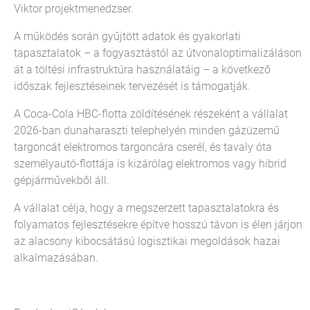
Viktor projektmenedzser.
A működés során gyűjtött adatok és gyakorlati
tapasztalatok – a fogyasztástól az útvonaloptimalizáláson
át a töltési infrastruktúra használatáig – a következő
időszak fejlesztéseinek tervezését is támogatják.
A Coca-Cola HBC-flotta zöldítésének részeként a vállalat
2026-ban dunaharaszti telephelyén minden gázüzemű
targoncát elektromos targoncára cserél, és tavaly óta
személyautó-flottája is kizárólag elektromos vagy hibrid
gépjárművekből áll.
A vállalat célja, hogy a megszerzett tapasztalatokra és
folyamatos fejlesztésekre építve hosszú távon is élen járjon
az alacsony kibocsátású logisztikai megoldások hazai
alkalmazásában.