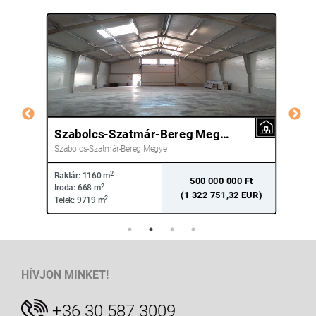
Szabolcs-Szatmár-Bereg Megye Nyíregyháza
Pe
Szabolcs-Szatmár-Bereg Megye
Pes
2
Raktár:
1160 m
Rakt
hó
500 000 000 Ft
2
Iroda:
668 m
Irod
(1 322 751,32 EUR)
2
Telek:
9719 m
Tele
HÍVJON MINKET!
+36 30 587 3009