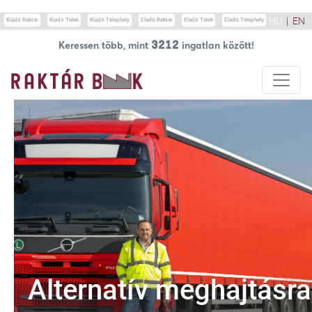
Update cookies preferences
HU
|
EN
Kiadó Raktár
Kiadó Telek
Kiadó Telephely
Eladó Raktár
Eladó Telek
Eladó Telephely
3212
Keressen több, mint
ingatlan között!
Alternatív meghajtásra