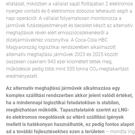
ellátását, miközben a vállalat saját flottájában 2 elektromos
nyerges vontató és 6 elektromos dobozos teherautó segíti a
napi operációt. A vállalat folyamatosan monitorozza a
járművek futásteljesítményét és becslést készít az alternatív
meghajtások révén elért emissziócsökkenésről a
dízeljárművekhez viszonyítva. A Coca-Cola HBC
Magyarország logisztikai rendszerében alkalmazott
alternatív meghajtású járművek 2023 és 2025 között
összesen csaknem 943 ezer kilométert tettek meg,
működésük pedig több mint 335 tonna CO₂-megtakarítást
eredményezett.
Az alternatív meghajtású járművek alkalmazása egy
komplex szállítási rendszerben akkor jelent valódi értéket,
ha a mindennapi logisztikai feladatokban is stabilan,
megbízhatóan működik. Tapasztalataink szerint az LNG-
és elektromos megoldások az eltérő szállítási igények
mellett is hatékonyan használhatók, ez pedig fontos alapot
ad a további fejlesztésekhez ezen a területen
– mondta Vig