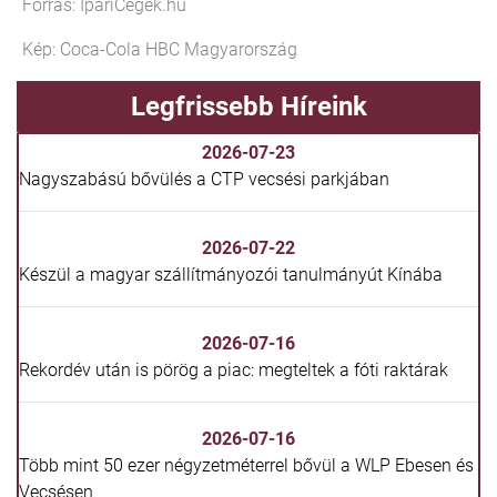
Forrás: IpariCégek.hu
Kép: Coca-Cola HBC Magyarország
Legfrissebb Híreink
2026-07-23
Nagyszabású bővülés a CTP vecsési parkjában
2026-07-22
Készül a magyar szállítmányozói tanulmányút Kínába
2026-07-16
Rekordév után is pörög a piac: megteltek a fóti raktárak
2026-07-16
Több mint 50 ezer négyzetméterrel bővül a WLP Ebesen és
Vecsésen