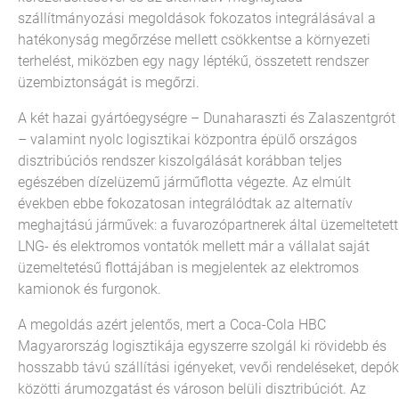
szállítmányozási megoldások fokozatos integrálásával a
hatékonyság megőrzése mellett csökkentse a környezeti
terhelést, miközben egy nagy léptékű, összetett rendszer
üzembiztonságát is megőrzi.
A két hazai gyártóegységre – Dunaharaszti és Zalaszentgrót
– valamint nyolc logisztikai központra épülő országos
disztribúciós rendszer kiszolgálását korábban teljes
egészében dízelüzemű járműflotta végezte. Az elmúlt
években ebbe fokozatosan integrálódtak az alternatív
meghajtású járművek: a fuvarozópartnerek által üzemeltetett
LNG- és elektromos vontatók mellett már a vállalat saját
üzemeltetésű flottájában is megjelentek az elektromos
kamionok és furgonok.
A megoldás azért jelentős, mert a Coca-Cola HBC
Magyarország logisztikája egyszerre szolgál ki rövidebb és
hosszabb távú szállítási igényeket, vevői rendeléseket, depók
közötti árumozgatást és városon belüli disztribúciót. Az